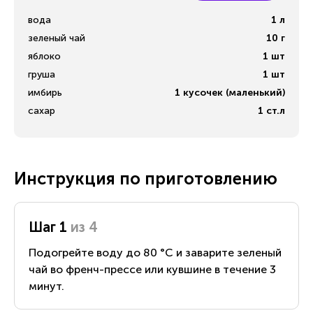
вода
1
л
зеленый чай
10
г
яблоко
1
шт
груша
1
шт
имбирь
1
кусочек (маленький)
сахар
1
ст.л
Инструкция по приготовлению
Шаг 1
из 4
Подогрейте воду до 80 °C и заварите зеленый
чай во френч-прессе или кувшине в течение 3
минут.