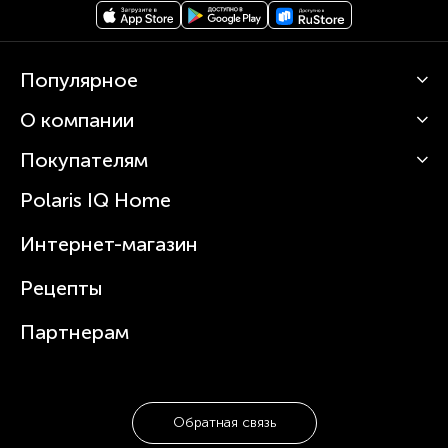
Популярное
О компании
Кофемашины
Роботы-пылесосы
Покупателям
О Polaris
Вертикальные пылесосы
Новости
Зубные щетки и ирригаторы
Polaris IQ Home
Сервисные центры
Статьи
Чайники
Гарантийное обслуживание
Интернет-магазин
Увлажнители
Где купить
Блендеры и миксеры
Рецепты
Посуда
Партнерам
Обратная связь