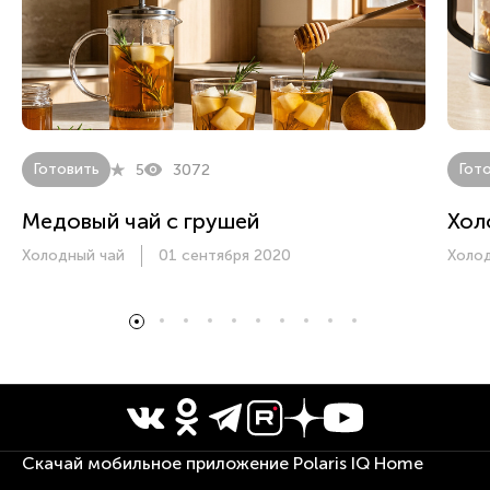
Готовить
Гот
5
3072
Медовый чай с грушей
Хол
Холодный чай
01 сентября 2020
Холо
Скачай мобильное приложение Polaris IQ Home