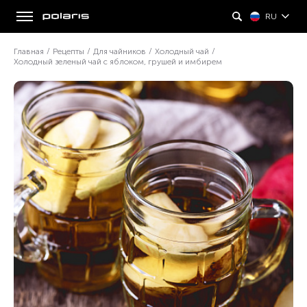
RU
Главная
/
Рецепты
/
Для чайников
/
Холодный чай
/
Холодный зеленый чай с яблоком, грушей и имбирем