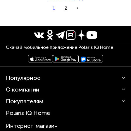
1
2
›
Скачай мобильное приложение Polaris IQ Home
Популярное
О компании
Кофемашины
Роботы-пылесосы
Покупателям
О Polaris
Вертикальные пылесосы
Новости
Зубные щетки и ирригаторы
Polaris IQ Home
Сервисные центры
Статьи
Чайники
Гарантийное обслуживание
Интернет-магазин
Увлажнители
Где купить