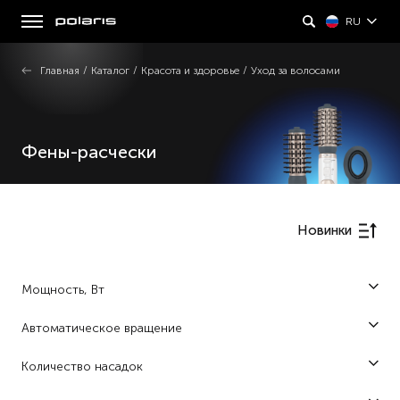
RU
Главная
/
Каталог
/
Красота и здоровье
/
Уход за волосами
Фены-расчески
Новинки
Мощность, Вт
1000 (5)
Автоматическое вращение
1100 (2)
Да (3)
Количество насадок
1200 (8)
2 (4)