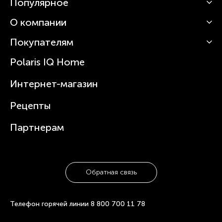
Популярное
О компании
Кофемашины
Роботы-пылесосы
Покупателям
О Polaris
Вертикальные пылесосы
Новости
Зубные щетки и ирригаторы
Polaris IQ Home
Сервисные центры
Статьи
Чайники
Гарантийное обслуживание
Интернет-магазин
Увлажнители
Где купить
Блендеры и миксеры
Рецепты
Посуда
Партнерам
Обратная связь
Телефон горячей линии
8 800 700 11 78