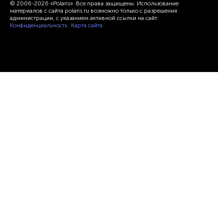
© 2006-2026 «Polaris». Все права защищены. Использование
материалов с сайта polaris.ru возможно только с разрешения
администрации, с указанием активной ссылки на сайт.
Конфиденциальность
Карта сайта