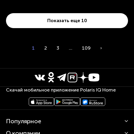
Показать еще 10
1
2
3
...
109
›
Скачай мобильное приложение Polaris IQ Home
Популярное
О компании
Кофемашины