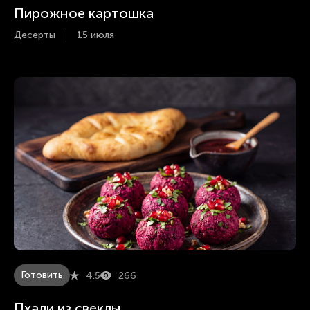
Пирожное картошка
Десерты
15 июля
Готовить
4.5
266
Пхали из свеклы