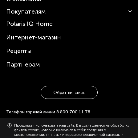
Роботы-пылесосы
Покупателям
О Polaris
Вертикальные пылесосы
Новости
Зубные щетки и ирригаторы
Polaris IQ Home
Сервисные центры
Статьи
Чайники
Гарантийное обслуживание
Интернет-магазин
Увлажнители
Где купить
Блендеры и миксеры
Рецепты
Посуда
Партнерам
Обратная связь
Телефон горячей линии
8 800 700 11 78
Продолжая использовать наш сайт, Вы соглашаетесь на обработку
© 2006-2026 «Polaris». Все права защищены. Использование
файлов cookie, которые включают в себя: сведения о
материалов с сайта polaris.ru возможно только с разрешения
местоположении; тип, язык и версию операционной системы и
администрации, с указанием активной ссылки на сайт.