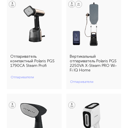
90 (1)
1090 (3)
65 (1)
черный (1)
2 (7)
120 (1)
2000 (1)
черный-золотой (2)
3 (7)
10 (1)
Отпариватель
Вертикальный
компактный Polaris PGS
отпариватель Polaris PGS
1790СA Steam Profi
2250VA X-Steam PRO Wi-
Fi IQ Home
Отпариватели
Отпариватели