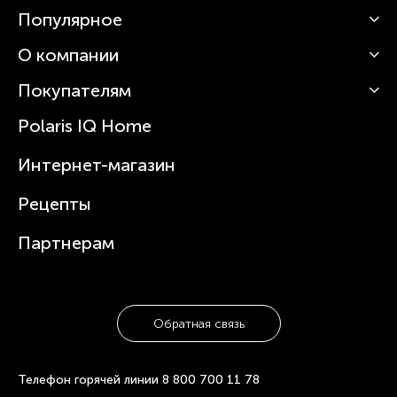
Популярное
О компании
Кофемашины
Роботы-пылесосы
Покупателям
О Polaris
Вертикальные пылесосы
Новости
Зубные щетки и ирригаторы
Polaris IQ Home
Сервисные центры
Статьи
Чайники
Гарантийное обслуживание
Интернет-магазин
Увлажнители
Где купить
Блендеры и миксеры
Рецепты
Посуда
Партнерам
Обратная связь
Телефон горячей линии
8 800 700 11 78