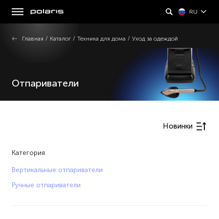
RU
Главная
/
Каталог
/
Техника для дома
/
Уход за одеждой
Отпариватели
Новинки
Категория
Вертикальные отпариватели
Ручные отпариватели