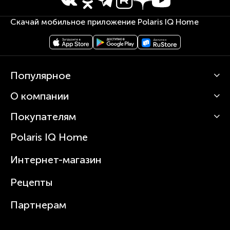
Скачай мобильное приложение Polaris IQ Home
Популярное
О компании
Кофемашины
Роботы-пылесосы
Покупателям
О Polaris
Вертикальные пылесосы
Новости
Зубные щетки и ирригаторы
Polaris IQ Home
Сервисные центры
Статьи
Чайники
Гарантийное обслуживание
Интернет-магазин
Увлажнители
Где купить
Блендеры и миксеры
Рецепты
Посуда
Партнерам