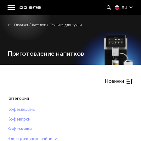
RU
Главная
/
Каталог
/
Техника для кухни
Приготовление напитков
Новинки
Категория
Кофемашины
Кофеварки
Кофемолки
Электрические чайники