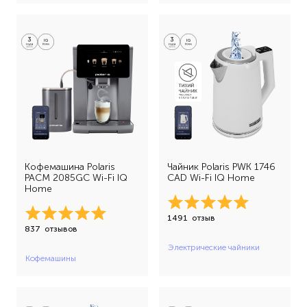
лунго (1)
эспрессо лунго (14)
молочная пена (6)
эспрессо макиато (13)
ристретто (7)
флэт уайт (9)
черный чай (2)
эспрессо (17)
Кофемашина Polaris
Чайник Polaris PWK 1746
эспрессо лунго (4)
PACM 2085GC Wi-Fi IQ
CAD Wi-Fi IQ Home
Home
эспрессо макиато (1)
1491
отзыв
837
отзывов
Электрические чайники
Кофемашины