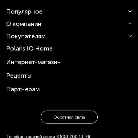
Популярное
О компании
Кофемашины
Роботы-пылесосы
Покупателям
О Polaris
Вертикальные пылесосы
Новости
Зубные щетки и ирригаторы
Polaris IQ Home
Сервисные центры
Статьи
Чайники
Гарантийное обслуживание
Интернет-магазин
Увлажнители
Где купить
Блендеры и миксеры
Рецепты
Посуда
Партнерам
Обратная связь
Телефон горячей линии
8 800 700 11 78