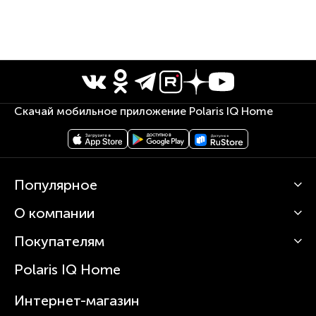
Скачай мобильное приложение Polaris IQ Home
Популярное
О компании
Кофемашины
Роботы-пылесосы
Покупателям
О Polaris
Вертикальные пылесосы
Новости
Зубные щетки и ирригаторы
Polaris IQ Home
Сервисные центры
Статьи
Чайники
Гарантийное обслуживание
Интернет-магазин
Увлажнители
Где купить