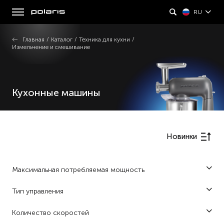
RU
Главная
/
Каталог
/
Техника для кухни
/
Измельчение и смешивание
Кухонные машины
Новинки
Максимальная потребляемая мощность
1000 (1)
Тип управления
1100 (1)
механическое (4)
Количество скоростей