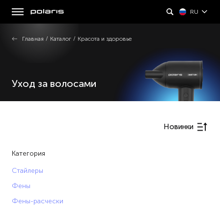
RU
Главная
/
Каталог
/
Красота и здоровье
Уход за волосами
Новинки
Категория
Стайлеры
Фены
Фены-расчески