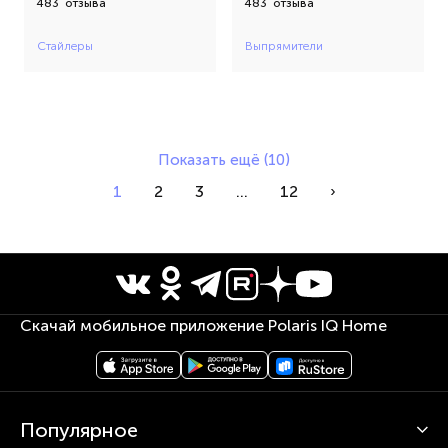
483
отзыва
483
отзыва
Стайлеры
Выпрямители
Показать ещё (10)
1
2
3
...
12
›
Скачай мобильное приложение Polaris IQ Home
Популярное