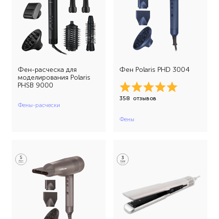
синий (7)
сиреневый (1)
фиолетовый (1)
фуксия (1)
Фен-расческа для
Фен Polaris PHD 3004
моделирования Polaris
черный (18)
PHSB 9000
358
отзывов
черный-розовое золото (3)
Фены-расчески
Фены