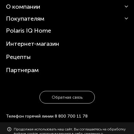
О компании
Кофемашины
Роботы-пылесосы
Покупателям
О Polaris
Вертикальные пылесосы
Новости
Зубные щетки и ирригаторы
Polaris IQ Home
Сервисные центры
Статьи
Чайники
Гарантийное обслуживание
Интернет-магазин
Увлажнители
Где купить
Блендеры и миксеры
Рецепты
Посуда
Партнерам
Обратная связь
Телефон горячей линии
8 800 700 11 78
© 2006-2026 «Polaris». Все права защищены. Использование
Продолжая использовать наш сайт, Вы соглашаетесь на обработку
материалов с сайта polaris.ru возможно только с разрешения
файлов cookie, которые включают в себя: сведения о