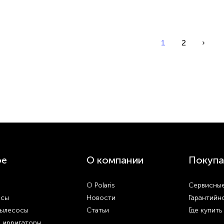
1
2
›
ое
О компании
Покупа
О Polaris
Сервисные
осы
Новости
Гарантийн
пылесосы
Статьи
Где купить
и ирригаторы