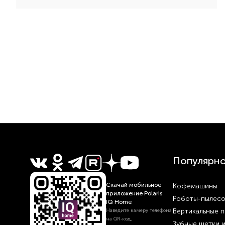
Популярн
Скачай мобильное
Кофемашины
приложение Polaris
Роботы-пылес
IQ Home
Вертикальные 
Наведите камеру телефона
на QR‑код,
Зубные щетки 