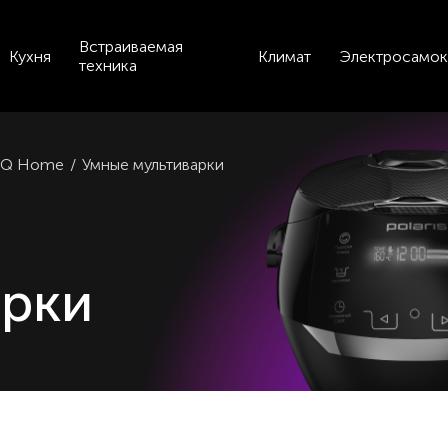
Встраиваемая
Кухня
Климат
Электросамок
техника
s IQ Home
/
Умные мультиварки
арки