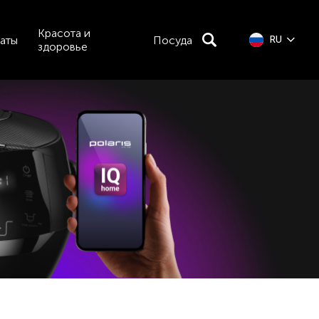
Красота и
аты
Посуда
RU
здоровье