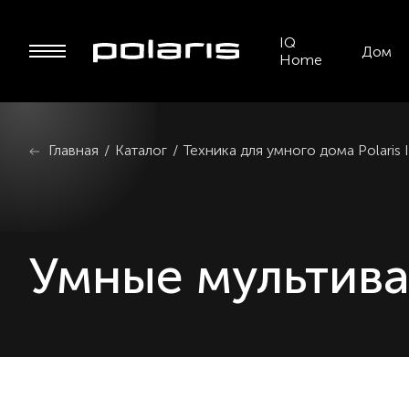
IQ
Дом
Home
Главная
/
Каталог
/
Техника для умного дома Polari
Умные мультив