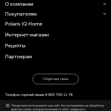
О компании
Кофемашины
Роботы-пылесосы
Покупателям
О Polaris
Вертикальные пылесосы
Новости
Зубные щетки и ирригаторы
Polaris IQ Home
Сервисные центры
Статьи
Чайники
Гарантийное обслуживание
Интернет-магазин
Увлажнители
Где купить
Блендеры и миксеры
Рецепты
Посуда
Партнерам
Обратная связь
Телефон горячей линии
8 800 700 11 78
© 2006-2026 «Polaris». Все права защищены. Использование
Продолжая использовать наш сайт, Вы соглашаетесь на обработку
материалов с сайта polaris.ru возможно только с разрешения
файлов cookie, которые включают в себя: сведения о