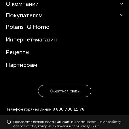
О компании
Кофемашины
Роботы-пылесосы
Покупателям
О Polaris
Вертикальные пылесосы
Новости
Зубные щетки и ирригаторы
Polaris IQ Home
Сервисные центры
Статьи
Чайники
Гарантийное обслуживание
Интернет-магазин
Увлажнители
Где купить
Блендеры и миксеры
Рецепты
Посуда
Партнерам
Обратная связь
Телефон горячей линии
8 800 700 11 78
© 2006-2026 «Polaris». Все права защищены. Использование
Продолжая использовать наш сайт, Вы соглашаетесь на обработку
материалов с сайта polaris.ru возможно только с разрешения
файлов cookie, которые включают в себя: сведения о