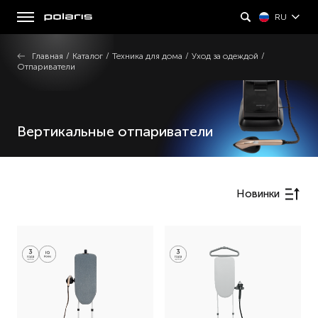
RU
Главная
/
Каталог
/
Техника для дома
/
Уход за одеждой
/
Отпариватели
Вертикальные отпариватели
Новинки