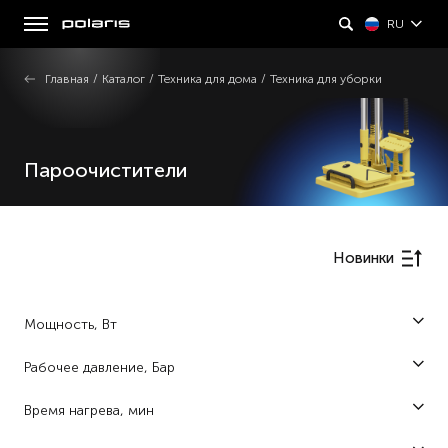
RU
Главная
/
Каталог
/
Техника для дома
/
Техника для уборки
Пароочистители
Новинки
Мощность, Вт
1700 (2)
Рабочее давление, Бар
5 (4)
Время нагрева, мин
0,25 (2)