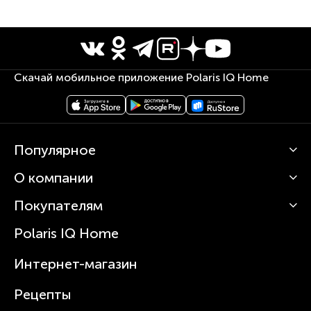
Скачай мобильное приложение Polaris IQ Home
Популярное
О компании
Кофемашины
Роботы-пылесосы
Покупателям
О Polaris
Вертикальные пылесосы
Новости
Зубные щетки и ирригаторы
Polaris IQ Home
Сервисные центры
Статьи
Чайники
Гарантийное обслуживание
Интернет-магазин
Увлажнители
Где купить
Блендеры и миксеры
Рецепты
Посуда