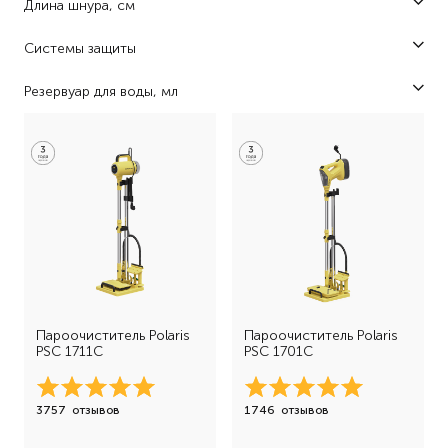
Длина шнура, см
500 (2)
Системы защиты
600 (1)
автоматическое отключение при отсутствии воды (2)
Резервуар для воды, мл
700 (1)
защита от перегрева (2)
295 (2)
360 (1)
Пароочиститель Polaris
Пароочиститель Polaris
PSC 1711C
PSC 1701C
3757
отзывов
1746
отзывов