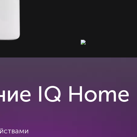
ние IQ Home
ойствами