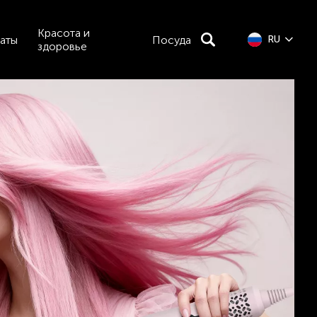
Красота и
аты
Посуда
RU
здоровье