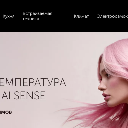
Встраиваемая
Кухня
Климат
Электросамок
техника