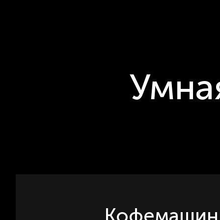
Умна
Кофемашин