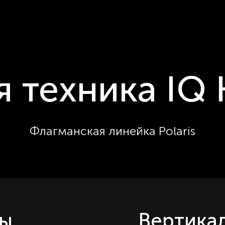
я техника IQ
Флагманская линейка Polaris
ы
Вертика