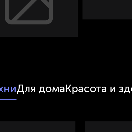
хни
Для дома
Красота и з