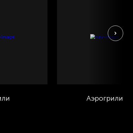
или
Аэрогрили