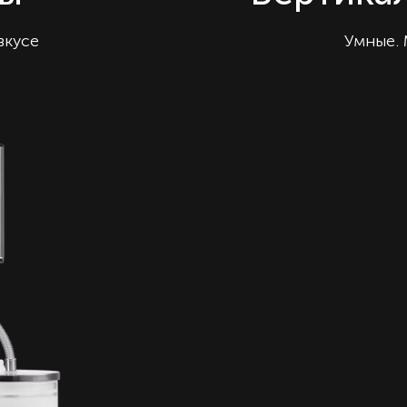
вкусе
Умные.