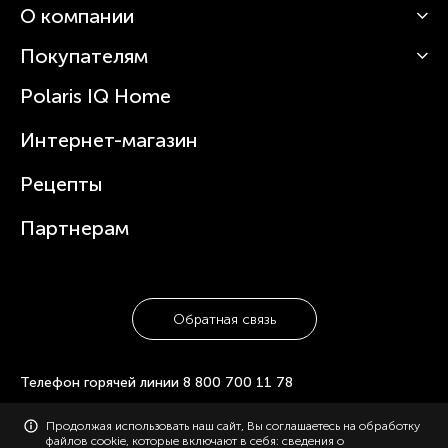
О компании
Кофемашины
Роботы-пылесосы
Покупателям
О Polaris
Вертикальные пылесосы
Новости
Зубные щетки и ирригаторы
Polaris IQ Home
Сервисные центры
Статьи
Чайники
Гарантийное обслуживание
Интернет-магазин
Увлажнители
Где купить
Блендеры и миксеры
Рецепты
Посуда
Партнерам
Обратная связь
Телефон горячей линии
8 800 700 11 78
© 2006-2026 «Polaris». Все права защищены. Использование
Продолжая использовать наш сайт, Вы соглашаетесь на обработку
материалов с сайта polaris.ru возможно только с разрешения
файлов cookie, которые включают в себя: сведения о