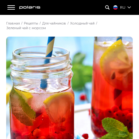
RU
Главная
/
Рецепты
/
Для чайников
/
Холодный чай
/
Зеленый чай с морсом