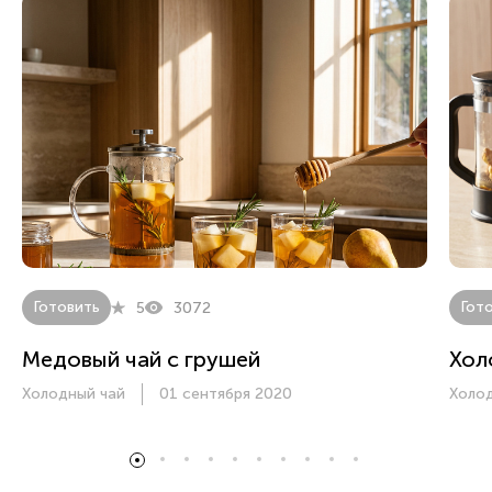
Готовить
Гот
5
3072
Медовый чай с грушей
Хол
Холодный чай
01 сентября 2020
Холо