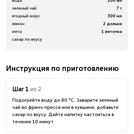
вода
200
мл
зеленый чай
7
г
ягодный морс
300
мл
лимон
2
дольки
мята
1
веточка
сахар по вкусу
Инструкция по приготовлению
Шаг 1
из 2
Подогрейте воду до 80 °C. Заварите зеленый
чай во френч-прессе или в кувшине, добавьте
сахар по вкусу. Дайте напитку настояться в
течение 10 минут.