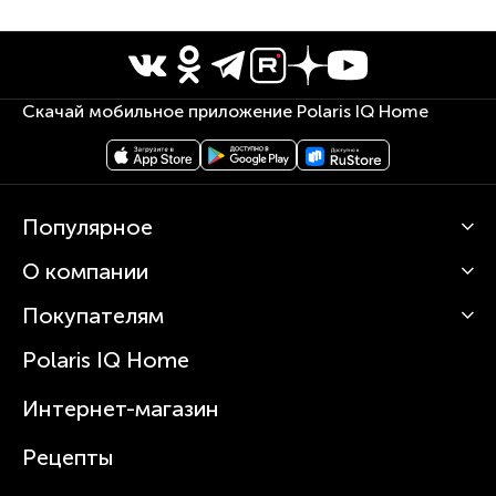
Скачай мобильное приложение Polaris IQ Home
Популярное
О компании
Кофемашины
Роботы-пылесосы
Покупателям
О Polaris
Вертикальные пылесосы
Новости
Зубные щетки и ирригаторы
Polaris IQ Home
Сервисные центры
Статьи
Чайники
Гарантийное обслуживание
Интернет-магазин
Увлажнители
Где купить
Блендеры и миксеры
Рецепты
Посуда