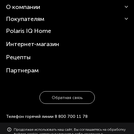
О компании
Кофемашины
Роботы-пылесосы
Покупателям
О Polaris
Вертикальные пылесосы
Новости
Зубные щетки и ирригаторы
Polaris IQ Home
Сервисные центры
Статьи
Чайники
Гарантийное обслуживание
Интернет-магазин
Увлажнители
Где купить
Блендеры и миксеры
Рецепты
Посуда
Партнерам
Обратная связь
Телефон горячей линии
8 800 700 11 78
© 2006-2026 «Polaris». Все права защищены. Использование
Продолжая использовать наш сайт, Вы соглашаетесь на обработку