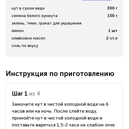
нут в сухом виде
300
г
семена белого кунжута
150
г
зелень, тмин, гранат для украшения
лимон
1
шт
оливковое масло
2
ст.л
соль по вкусу
Инструкция по приготовлению
Шаг 1
из 4
Замочите нут в чистой холодной воде на 6
часов или на ночь. После слейте воду,
промойте нут в чистой холодной воде и
поставьте вариться 1,5-2 часа на слабом огне.