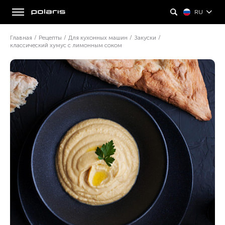
RU
Главная
/
Рецепты
/
Для кухонных машин
/
Закуски
/
классический хумус с лимонным соком