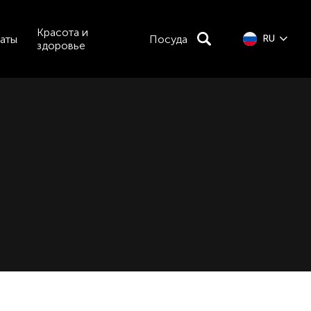
Красота и
аты
Посуда
RU
здоровье