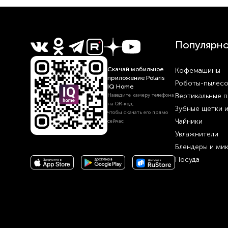
Популярн
Скачай мобильное
Кофемашины
приложение Polaris
Роботы-пылес
IQ Home
Вертикальные 
Наведите камеру телефона
на QR‑код,
Зубные щетки 
чтобы скачать его прямо
Чайники
сейчас
Увлажнители
Блендеры и ми
Посуда