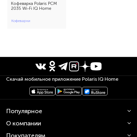
Кофеварка Polaris PCM
2035 Wi-Fi IQ Home
Кофеварки
Скачай мобильное приложение Polaris IQ Home
Популярное
О компании
Кофемашины
Роботы-пылесосы
Покупателям
О Polaris