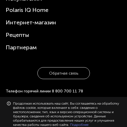
Вертикальные пылесосы
Новости
Зубные щетки и ирригаторы
Polaris IQ Home
Сервисные центры
Статьи
Чайники
Гарантийное обслуживание
Интернет-магазин
Увлажнители
Где купить
Блендеры и миксеры
Рецепты
Посуда
Партнерам
Обратная связь
Телефон горячей линии
8 800 700 11 78
© 2006-2026 «Polaris». Все права защищены. Использование
Продолжая использовать наш сайт, Вы соглашаетесь на обработку
материалов с сайта polaris.ru возможно только с разрешения
файлов cookie, которые включают в себя: сведения о
администрации, с указанием активной ссылки на сайт.
местоположении; тип, язык и версию операционной системы и
Конфиденциальность
браузера; сведения об используемом устройстве. Данные
Карта сайта
обрабатываются для предоставления наших услуг и улучшения
качества работы нашего веб-сайта.
Подробнее