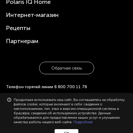
Polaris IQ Home
Сервисные центры
Статьи
Чайники
Гарантийное обслуживание
Интернет-магазин
Увлажнители
Где купить
Блендеры и миксеры
Рецепты
Посуда
Партнерам
Обратная связь
Телефон горячей линии
8 800 700 11 78
Продолжая использовать наш сайт, Вы соглашаетесь на обработку
© 2006-2026 «Polaris». Все права защищены. Использование
файлов cookie, которые включают в себя: сведения о
материалов с сайта polaris.ru возможно только с разрешения
местоположении; тип, язык и версию операционной системы и
администрации, с указанием активной ссылки на сайт.
браузера; сведения об используемом устройстве. Данные
Конфиденциальность
Карта сайта
обрабатываются для предоставления наших услуг и улучшения
качества работы нашего веб-сайта.
Подробнее