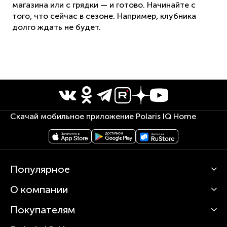
магазина или с грядки — и готово. Начинайте с
того, что сейчас в сезоне. Например, клубника
долго ждать не будет.
Скачай мобильное приложение Polaris IQ Home
Популярное
О компании
Кофемашины
Роботы-пылесосы
Покупателям
О Polaris
Вертикальные пылесосы
Новости
Зубные щетки и ирригаторы