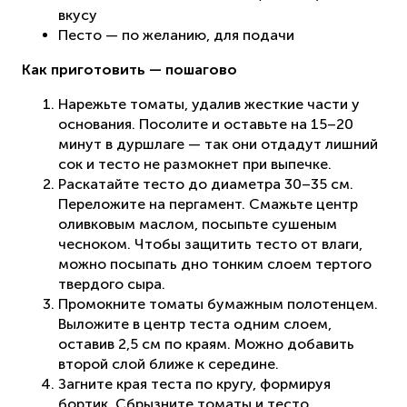
вкусу
Песто — по желанию, для подачи
Как приготовить — пошагово
Нарежьте томаты, удалив жесткие части у
основания. Посолите и оставьте на 15–20
минут в дуршлаге — так они отдадут лишний
сок и тесто не размокнет при выпечке.
Раскатайте тесто до диаметра 30–35 см.
Переложите на пергамент. Смажьте центр
оливковым маслом, посыпьте сушеным
чесноком. Чтобы защитить тесто от влаги,
можно посыпать дно тонким слоем тертого
твердого сыра.
Промокните томаты бумажным полотенцем.
Выложите в центр теста одним слоем,
оставив 2,5 см по краям. Можно добавить
второй слой ближе к середине.
Загните края теста по кругу, формируя
бортик. Сбрызните томаты и тесто