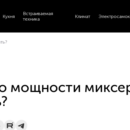
Встраиваемая
Кухня
Климат
Электросамок
техника
ть?
по мощности миксе
?