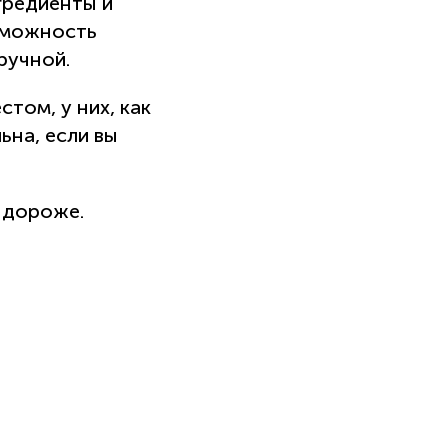
нгредиенты и
зможность
ручной.
том, у них, как
ьна, если вы
 дороже.