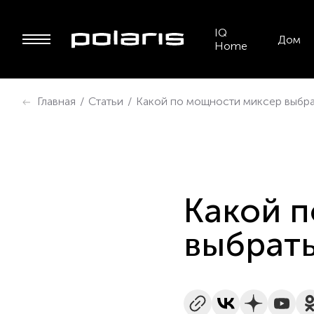
IQ
Дом
Home
Главная
/
Статьи
/
Какой по мощности миксер выбра
Какой 
выбрать