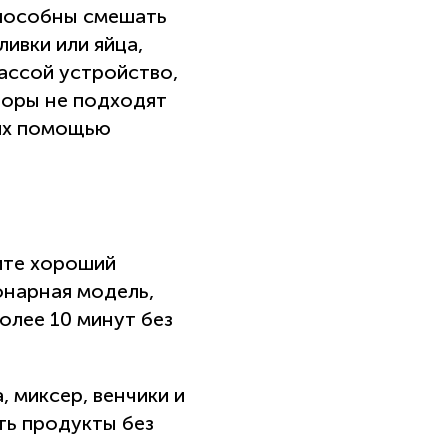
способны смешать
ивки или яйца,
массой устройство,
боры не подходят
 их помощью
рите хороший
онарная модель,
олее 10 минут без
 миксер, венчики и
ть продукты без