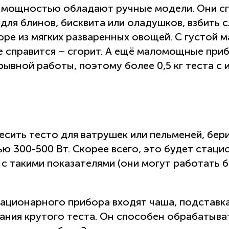
ой мощностью обладают ручные модели. Они 
ля блинов, бисквита или оладушков, взбить сл
юре из мягких разваренных овощей. С густой 
не справится – сгорит. А ещё маломощные при
рывной работы, поэтому более 0,5 кг теста с
месить тесто для ватрушек или пельменей, бе
ю 300-500 Вт. Скорее всего, это будет стаци
 с такими показателями (они могут работать б
ационарного прибора входят чаша, подставка,
ания крутого теста. Он способен обрабатыва