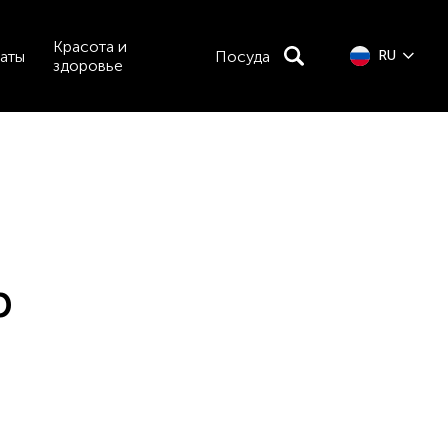
Красота и
аты
Посуда
RU
здоровье
р