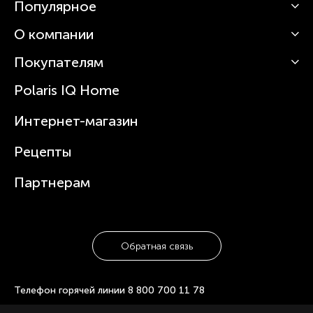
Популярное
О компании
Кофемашины
Роботы-пылесосы
Покупателям
О Polaris
Вертикальные пылесосы
Новости
Зубные щетки и ирригаторы
Polaris IQ Home
Сервисные центры
Статьи
Чайники
Гарантийное обслуживание
Интернет-магазин
Увлажнители
Где купить
Блендеры и миксеры
Рецепты
Посуда
Партнерам
Обратная связь
Телефон горячей линии
8 800 700 11 78