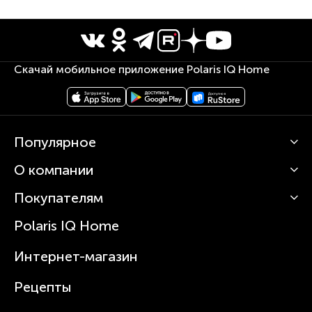
Скачай мобильное приложение Polaris IQ Home
Популярное
О компании
Кофемашины
Роботы-пылесосы
Покупателям
О Polaris
Вертикальные пылесосы
Новости
Зубные щетки и ирригаторы
Polaris IQ Home
Сервисные центры
Статьи
Чайники
Гарантийное обслуживание
Интернет-магазин
Увлажнители
Где купить
Блендеры и миксеры
Рецепты
Посуда