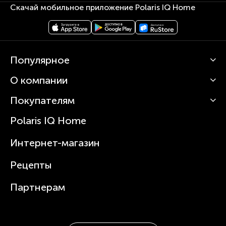
Скачай мобильное приложение Polaris IQ Home
Популярное
О компании
Кофемашины
Роботы-пылесосы
Покупателям
О Polaris
Вертикальные пылесосы
Новости
Зубные щетки и ирригаторы
Polaris IQ Home
Сервисные центры
Статьи
Чайники
Гарантийное обслуживание
Интернет-магазин
Увлажнители
Где купить
Блендеры и миксеры
Рецепты
Посуда
Партнерам