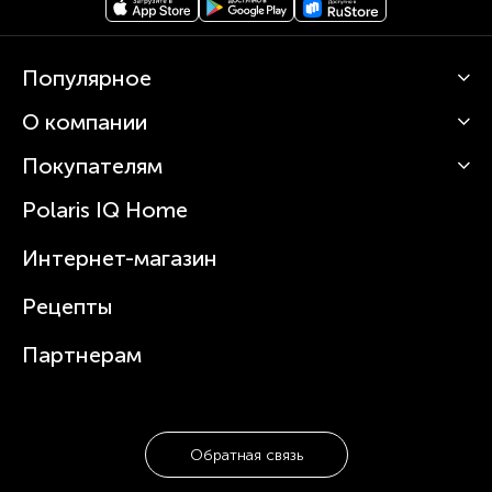
Популярное
О компании
Кофемашины
Роботы-пылесосы
Покупателям
О Polaris
Вертикальные пылесосы
Новости
Зубные щетки и ирригаторы
Polaris IQ Home
Сервисные центры
Статьи
Чайники
Гарантийное обслуживание
Интернет-магазин
Увлажнители
Где купить
Блендеры и миксеры
Рецепты
Посуда
Партнерам
Обратная связь