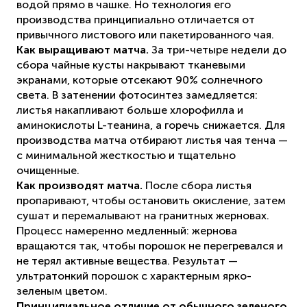
водой прямо в чашке. Но технология его
производства принципиально отличается от
привычного листового или пакетированного чая.
Как выращивают матча.
За три-четыре недели до
сбора чайные кусты накрывают тканевыми
экранами, которые отсекают 90% солнечного
света. В затенении фотосинтез замедляется:
листья накапливают больше хлорофилла и
аминокислоты L-теанина, а горечь снижается. Для
производства матча отбирают листья чая тенча —
с минимальной жесткостью и тщательно
очищенные.
Как производят матча.
После сбора листья
пропаривают, чтобы остановить окисление, затем
сушат и перемалывают на гранитных жерновах.
Процесс намеренно медленный: жернова
вращаются так, чтобы порошок не перегревался и
не терял активные вещества. Результат —
ультратонкий порошок с характерным ярко-
зеленым цветом.
Принципиальное отличие от обычного зеленого