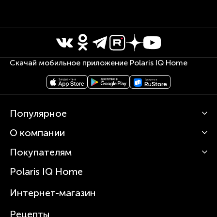
Скачай мобильное приложение Polaris IQ Home
Популярное
О компании
Кофемашины
Роботы-пылесосы
Покупателям
О Polaris
Вертикальные пылесосы
Новости
Зубные щетки и ирригаторы
Polaris IQ Home
Сервисные центры
Статьи
Чайники
Гарантийное обслуживание
Интернет-магазин
Увлажнители
Где купить
Блендеры и миксеры
Рецепты
Посуда