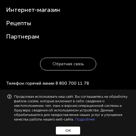
Чайники
Гарантийное обслуживание
Интернет-магазин
Увлажнители
Где купить
Блендеры и миксеры
Рецепты
Посуда
Партнерам
Обратная связь
Телефон горячей линии
8 800 700 11 78
© 2006-2026 «Polaris». Все права защищены. Использование
Продолжая использовать наш сайт, Вы соглашаетесь на обработку
материалов с сайта polaris.ru возможно только с разрешения
файлов cookie, которые включают в себя: сведения о
администрации, с указанием активной ссылки на сайт.
местоположении; тип, язык и версию операционной системы и
Конфиденциальность
Карта сайта
браузера; сведения об используемом устройстве. Данные
обрабатываются для предоставления наших услуг и улучшения
качества работы нашего веб-сайта.
Подробнее
ОК