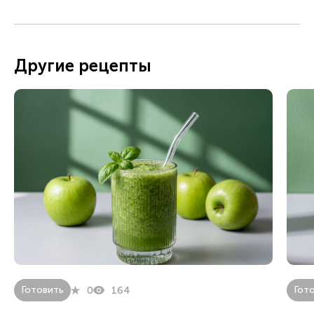
Другие рецепты
Готовить
Гот
0
164