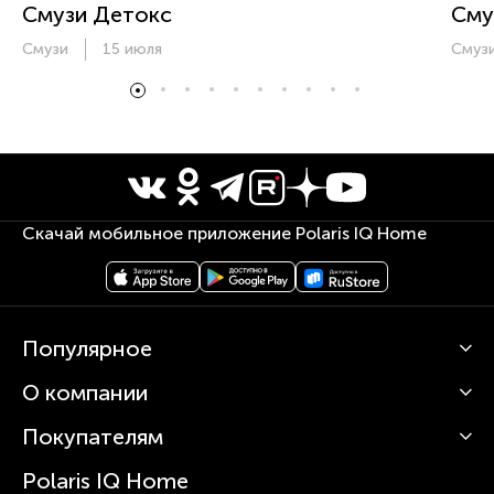
Смузи Детокс
Сму
Смузи
15 июля
Смуз
Скачай мобильное приложение Polaris IQ Home
Популярное
О компании
Кофемашины
Роботы-пылесосы
Покупателям
О Polaris
Вертикальные пылесосы
Новости
Зубные щетки и ирригаторы
Polaris IQ Home
Сервисные центры
Статьи