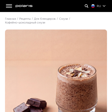
RU
Главная
/
Рецепты
/
Для блендеров
/
Смузи
/
Кофейно-шоколадный смузи