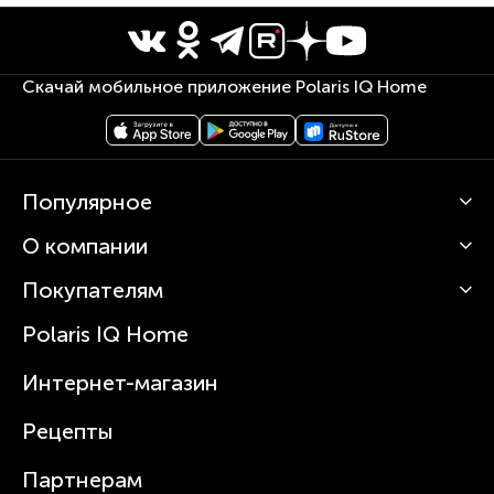
Скачай мобильное приложение Polaris IQ Home
Популярное
О компании
Кофемашины
Роботы-пылесосы
Покупателям
О Polaris
Вертикальные пылесосы
Новости
Зубные щетки и ирригаторы
Polaris IQ Home
Сервисные центры
Статьи
Чайники
Гарантийное обслуживание
Интернет-магазин
Увлажнители
Где купить
Блендеры и миксеры
Рецепты
Посуда
Партнерам