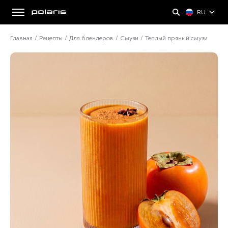
RU
Главная
/
Рецепты
/
Для блендеров
/
Смузи
/
Теплый пряный смузи