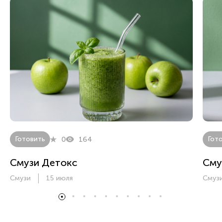
Готовить
Гот
0
164
Смузи Детокс
Сму
Смузи
15 июля
Смуз