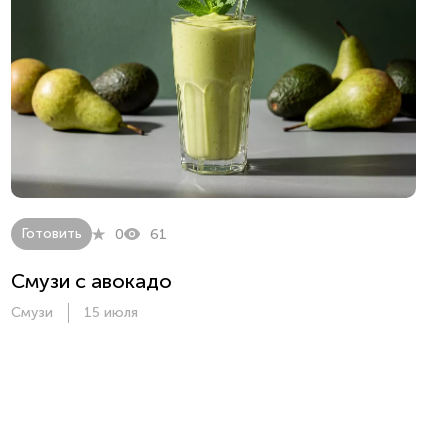
Готовить
0
61
Смузи с авокадо
Смузи
15 июля