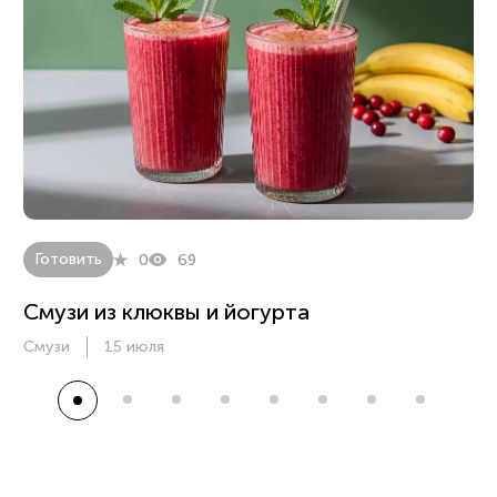
Готовить
0
69
Смузи из клюквы и йогурта
Смузи
15 июля