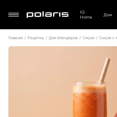
IQ
Дом
Home
Главная
/
Рецепты
/
Для блендеров
/
Смузи
/
Смузи с 