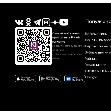
Популярн
Скачай мобильное
Кофемашины
приложение Polaris
Роботы-пылес
IQ Home
Вертикальные 
Наведите камеру телефона
на QR‑код,
Зубные щетки 
чтобы скачать его прямо
Чайники
сейчас
Увлажнители
Блендеры и ми
Посуда