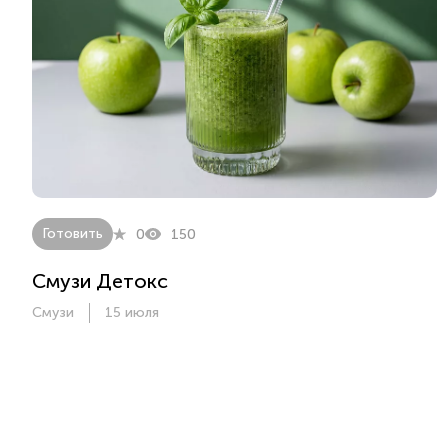
Готовить
0
150
Смузи Детокс
Смузи
15 июля