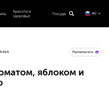
Красота и
аты
Посуда
RU
здоровье
4464
Распечатать
томатом, яблоком и
ю