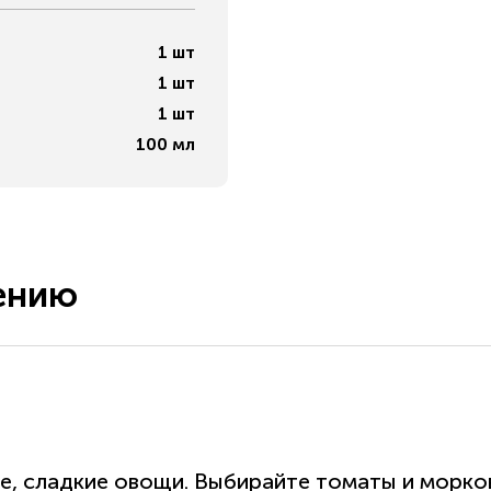
1
шт
1
шт
1
шт
100
мл
ению
е, сладкие овощи. Выбирайте томаты и морко