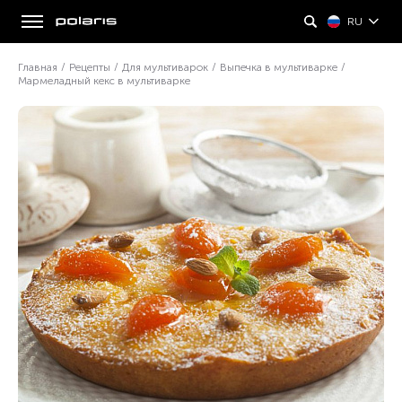
RU
Главная
/
Рецепты
/
Для мультиварок
/
Выпечка в мультиварке
/
Мармеладный кекс в мультиварке