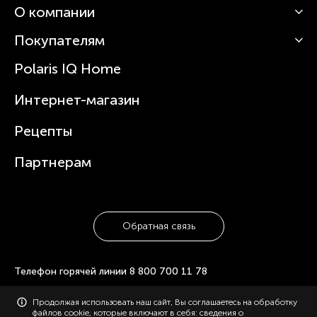
О компании
Кофемашины
Роботы-пылесосы
Покупателям
О Polaris
Вертикальные пылесосы
Новости
Зубные щетки и ирригаторы
Polaris IQ Home
Сервисные центры
Статьи
Чайники
Гарантийное обслуживание
Интернет-магазин
Увлажнители
Где купить
Блендеры и миксеры
Рецепты
Посуда
Партнерам
Обратная связь
Телефон горячей линии
8 800 700 11 78
© 2006-2026 «Polaris». Все права защищены. Использование
Продолжая использовать наш сайт, Вы соглашаетесь на обработку
материалов с сайта polaris.ru возможно только с разрешения
файлов cookie, которые включают в себя: сведения о