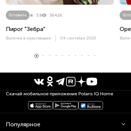
Готовить
Гот
3.8
36426
Пирог "Зебра"
Оре
Выпечка в мультиварке
04 сентября 2020
Выпеч
Скачай мобильное приложение Polaris IQ Home
Популярное