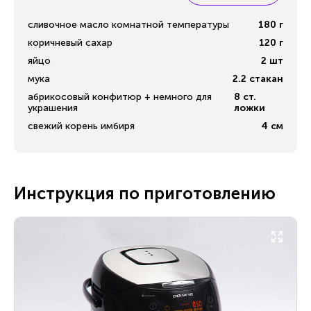
сливочное масло комнатной температуры
180
г
коричневый сахар
120
г
яйцо
2
шт
мука
2.2
стакан
абрикосовый конфитюр + немного для
8
ст.
украшения
ложки
свежий корень имбиря
4
см
Инструкция по приготовлению