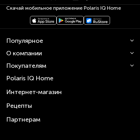
Скачай мобильное приложение Polaris IQ Home
Популярное
О компании
Кофемашины
Роботы-пылесосы
Покупателям
О Polaris
Вертикальные пылесосы
Новости
Зубные щетки и ирригаторы
Polaris IQ Home
Сервисные центры
Статьи
Чайники
Гарантийное обслуживание
Интернет-магазин
Увлажнители
Где купить
Блендеры и миксеры
Рецепты
Посуда
Партнерам