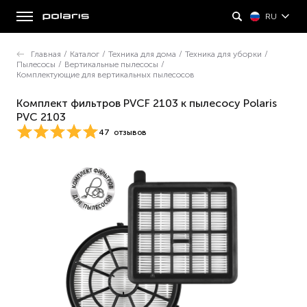
RU
Главная
/
Каталог
/
Техника для дома
/
Техника для уборки
/
Пылесосы
/
Вертикальные пылесосы
/
Комплектующие для вертикальных пылесосов
Комплект фильтров PVCF 2103 к пылесосу Polaris
PVC 2103
47
отзывов