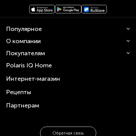
Популярное
О компании
Кофемашины
Роботы-пылесосы
Покупателям
О Polaris
Вертикальные пылесосы
Новости
Зубные щетки и ирригаторы
Polaris IQ Home
Сервисные центры
Статьи
Чайники
Гарантийное обслуживание
Интернет-магазин
Увлажнители
Где купить
Блендеры и миксеры
Рецепты
Посуда
Партнерам
Обратная связь