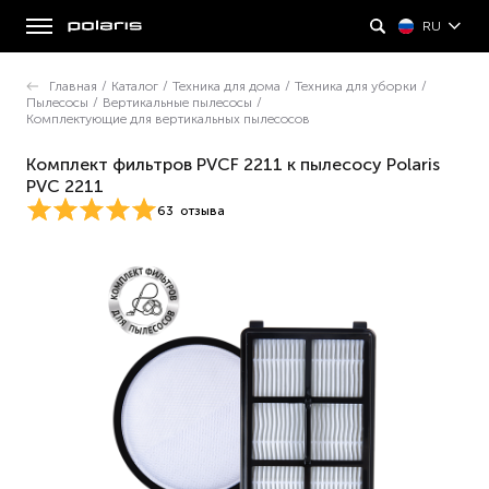
RU
Главная
/
Каталог
/
Техника для дома
/
Техника для уборки
/
Пылесосы
/
Вертикальные пылесосы
/
Комплектующие для вертикальных пылесосов
Комплект фильтров PVCF 2211 к пылесосу Polaris
PVC 2211
63
отзыва