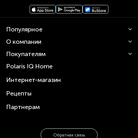
Популярное
О компании
Кофемашины
Роботы-пылесосы
Покупателям
О Polaris
Вертикальные пылесосы
Новости
Зубные щетки и ирригаторы
Polaris IQ Home
Сервисные центры
Статьи
Чайники
Гарантийное обслуживание
Интернет-магазин
Увлажнители
Где купить
Блендеры и миксеры
Рецепты
Посуда
Партнерам
Обратная связь