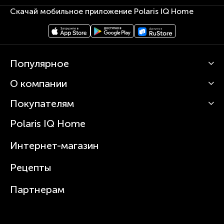
Скачай мобильное приложение Polaris IQ Home
Популярное
О компании
Кофемашины
Роботы-пылесосы
Покупателям
О Polaris
Вертикальные пылесосы
Новости
Зубные щетки и ирригаторы
Polaris IQ Home
Сервисные центры
Статьи
Чайники
Гарантийное обслуживание
Интернет-магазин
Увлажнители
Где купить
Блендеры и миксеры
Рецепты
Посуда
Партнерам