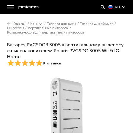
RU
Главная
/
Каталог
/
Техника для дома
/
Техника для уборки
/
Пылесосы
/
Вертикальные пылесосы
/
Комплектующие для вертикальных пылесосов
Батарея PVCSDCB 3005 к вертикальному пылесосу
с пыленакопителем Polaris PVCSDC 3005 Wi-Fi IQ
Home
9
отзывов