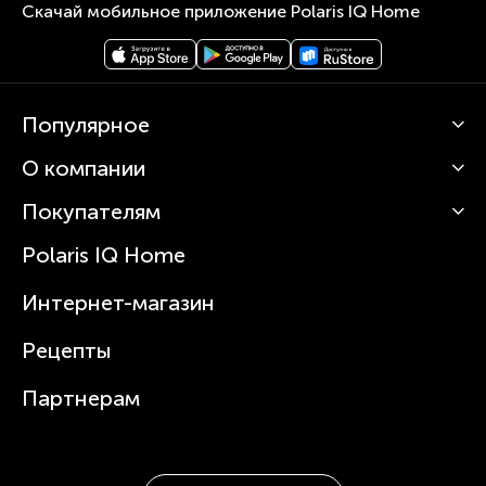
Скачай мобильное приложение Polaris IQ Home
Популярное
О компании
Кофемашины
Роботы-пылесосы
Покупателям
О Polaris
Вертикальные пылесосы
Новости
Зубные щетки и ирригаторы
Polaris IQ Home
Сервисные центры
Статьи
Чайники
Гарантийное обслуживание
Интернет-магазин
Увлажнители
Где купить
Блендеры и миксеры
Рецепты
Посуда
Партнерам