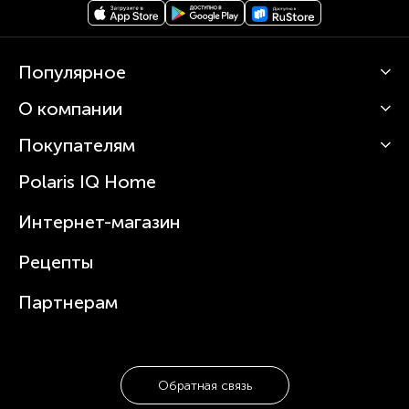
Популярное
О компании
Кофемашины
Роботы-пылесосы
Покупателям
О Polaris
Вертикальные пылесосы
Новости
Зубные щетки и ирригаторы
Polaris IQ Home
Сервисные центры
Статьи
Чайники
Гарантийное обслуживание
Интернет-магазин
Увлажнители
Где купить
Блендеры и миксеры
Рецепты
Посуда
Партнерам
Обратная связь