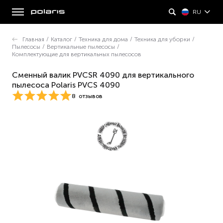
RU
Главная
/
Каталог
/
Техника для дома
/
Техника для уборки
/
Пылесосы
/
Вертикальные пылесосы
/
Комплектующие для вертикальных пылесосов
Сменный валик PVCSR 4090 для вертикального
пылесоса Polaris PVCS 4090
8
отзывов