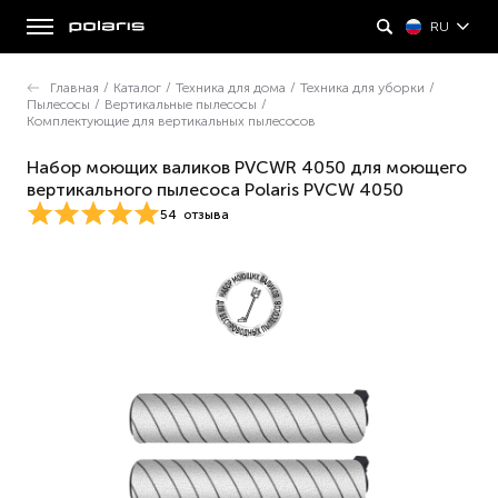
RU
Главная
/
Каталог
/
Техника для дома
/
Техника для уборки
/
Пылесосы
/
Вертикальные пылесосы
/
Комплектующие для вертикальных пылесосов
Набор моющих валиков PVCWR 4050 для моющего
вертикального пылесоса Polaris PVCW 4050
54
отзыва