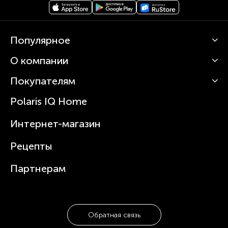
Популярное
О компании
Кофемашины
Роботы-пылесосы
Покупателям
О Polaris
Вертикальные пылесосы
Новости
Зубные щетки и ирригаторы
Polaris IQ Home
Сервисные центры
Статьи
Чайники
Гарантийное обслуживание
Интернет-магазин
Увлажнители
Где купить
Блендеры и миксеры
Рецепты
Посуда
Партнерам
Обратная связь