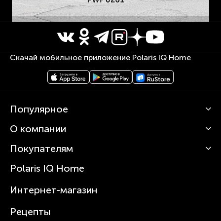
Скачай мобильное приложение Polaris IQ Home
Популярное
О компании
Кофемашины
Роботы-пылесосы
Покупателям
О Polaris
Вертикальные пылесосы
Новости
Зубные щетки и ирригаторы
Polaris IQ Home
Сервисные центры
Статьи
Чайники
Гарантийное обслуживание
Интернет-магазин
Увлажнители
Где купить
Блендеры и миксеры
Рецепты
Посуда