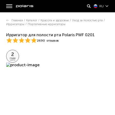
RU
Главная
/
Каталог
/
Красота и здоровье
/
Уход за полостью рта
/
Ирригаторы
/
Портативные ирригаторы
Ирригатор для полости рта Polaris PWF 0201
2690
отзывов