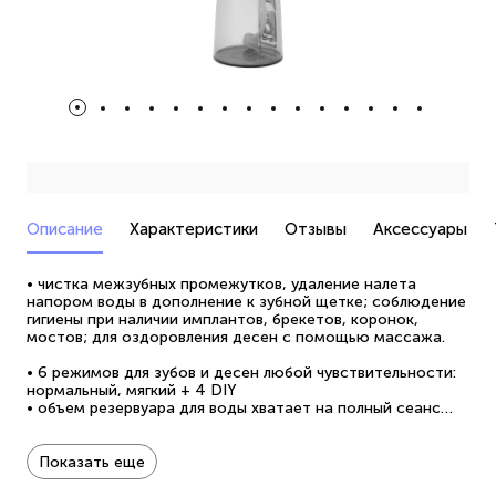
Описание
Характеристики
Отзывы
Аксессуары
• чистка межзубных промежутков, удаление налета
напором воды в дополнение к зубной щетке; соблюдение
гигиены при наличии имплантов, брекетов, коронок,
мостов; для оздоровления десен с помощью массажа.
• 6 режимов для зубов и десен любой чувствительности:
нормальный, мягкий + 4 DIY
• объем резервуара для воды хватает на полный сеанс
чистки
• длительное использование без подзарядки
• количество пользователей: от 1 до 3
Показать еще
• объем резервуара 350 мл