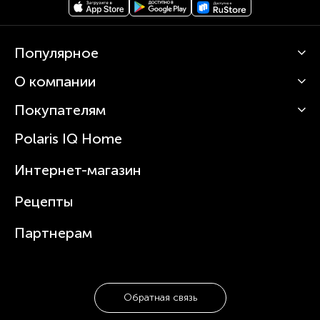
Популярное
О компании
Кофемашины
Роботы-пылесосы
Покупателям
О Polaris
Вертикальные пылесосы
Новости
Зубные щетки и ирригаторы
Polaris IQ Home
Сервисные центры
Статьи
Чайники
Гарантийное обслуживание
Интернет-магазин
Увлажнители
Где купить
Блендеры и миксеры
Рецепты
Посуда
Партнерам
Обратная связь