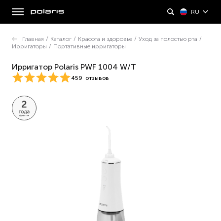
RU
Главная
/
Каталог
/
Красота и здоровье
/
Уход за полостью рта
/
Ирригаторы
/
Портативные ирригаторы
Ирригатор Polaris PWF 1004 W/T
459
отзывов