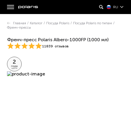
RU
Главная
/
Каталог
/
Посуда Polaris
/
Посуда Polaris по типам
/
Френч-прессы
Френч-пресс Polaris Albero-1000FP (1000 мл)
11839
отзывов