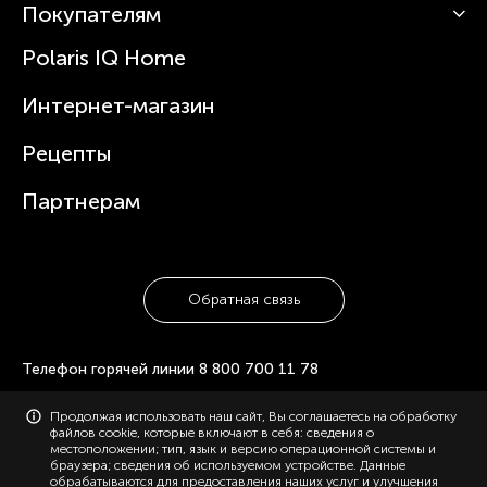
Покупателям
О Polaris
Вертикальные пылесосы
Новости
Зубные щетки и ирригаторы
Polaris IQ Home
Сервисные центры
Статьи
Чайники
Гарантийное обслуживание
Интернет-магазин
Увлажнители
Где купить
Блендеры и миксеры
Рецепты
Посуда
Партнерам
Обратная связь
Телефон горячей линии
8 800 700 11 78
© 2006-2026 «Polaris». Все права защищены. Использование
Продолжая использовать наш сайт, Вы соглашаетесь на обработку
материалов с сайта polaris.ru возможно только с разрешения
файлов cookie, которые включают в себя: сведения о
администрации, с указанием активной ссылки на сайт.
местоположении; тип, язык и версию операционной системы и
Конфиденциальность
Карта сайта
браузера; сведения об используемом устройстве. Данные
обрабатываются для предоставления наших услуг и улучшения