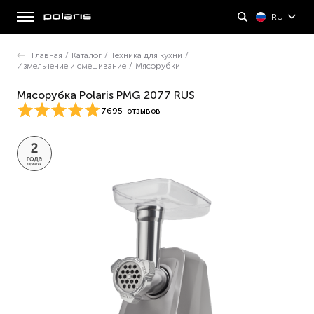
RU
Главная
/
Каталог
/
Техника для кухни
/
Измельчение и смешивание
/
Мясорубки
Мясорубка Polaris PMG 2077 RUS
7695
отзывов