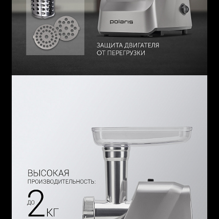
надежность.
- Овощерезка с двумя барабанами разной формы для
шинковки, нарезки и терки овощей. Вы сможете легко
измельчить морковь, свеклу, яблоки, капусту, кабачки для
салатов или заморозки.
- Пластиковый лоток - чаша.
- Пресс - толкатель.
Превратите процесс приготовления пищи в легкое и
приятное занятие вместе с Поларис!