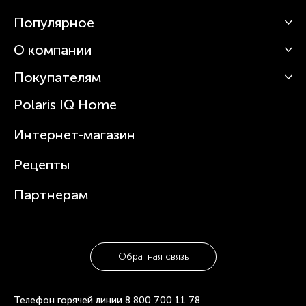
Популярное
О компании
Кофемашины
Роботы-пылесосы
Покупателям
О Polaris
Вертикальные пылесосы
Новости
Зубные щетки и ирригаторы
Polaris IQ Home
Сервисные центры
Статьи
Чайники
Гарантийное обслуживание
Интернет-магазин
Увлажнители
Где купить
Блендеры и миксеры
Рецепты
Посуда
Партнерам
Обратная связь
Телефон горячей линии
8 800 700 11 78