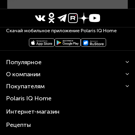
Скачай мобильное приложение Polaris IQ Home
Популярное
О компании
Кофемашины
Роботы-пылесосы
Покупателям
О Polaris
Вертикальные пылесосы
Новости
Зубные щетки и ирригаторы
Polaris IQ Home
Сервисные центры
Статьи
Чайники
Гарантийное обслуживание
Интернет-магазин
Увлажнители
Где купить
Блендеры и миксеры
Рецепты
Посуда