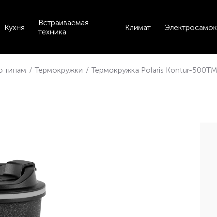
Встраиваемая
Кухня
Климат
Электросамок
техника
по типам
/
Термокружки
/
Термокружка Polaris Kontur-500TM