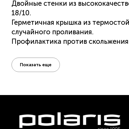
Двойные стенки из высококачест
18/10.
Герметичная крышка из термостой
случайного проливания.
Профилактика против скольжения
Объем - 500 мл.
Для правильного и надежного ис
Показать еще
Polaris рекомендуем следовать 
При использовании термокружки д
кружку, залив в неё небольшое ко
вылейте. Затем незамедлительно 
сразу заверните крышку, не закрыв
чтобы смочить все уплотнения, по
закройте клапан.