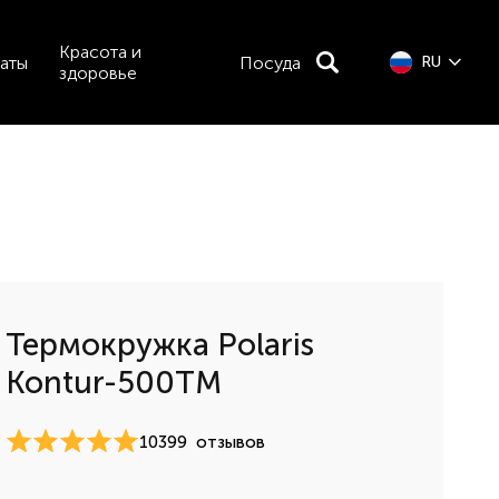
Красота и
аты
Посуда
RU
здоровье
Термокружка Polaris
Kontur-500TM
10399
отзывов