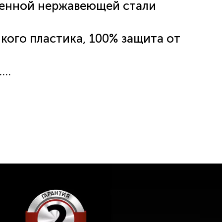
венной нержавеющей стали
кого пластика, 100% защита от
.
пользования термокружки
следующим инструкциям:
ля горячих напитков прогрейте
личества кипятка, ополосните и
заполните кружку напитком и
ая её клапан, слегка встряхните,
сле чего через минуту плотно