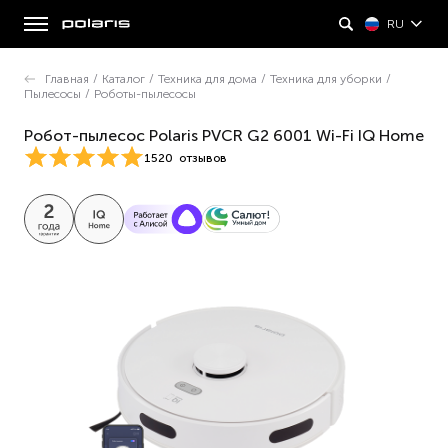
RU
Главная
/
Каталог
/
Техника для дома
/
Техника для уборки
/
Пылесосы
/
Роботы-пылесосы
Робот-пылесос Polaris PVCR G2 6001 Wi-Fi IQ Home
1520
отзывов