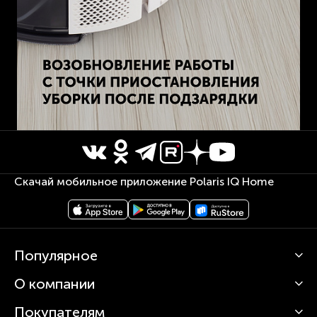
Скачай мобильное приложение Polaris IQ Home
Популярное
О компании
Кофемашины
Роботы-пылесосы
Покупателям
О Polaris