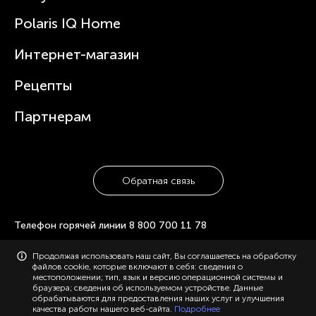
Вертикальные пылесосы
Новости
Зубные щетки и ирригаторы
Polaris IQ Home
Сервисные центры
Статьи
Чайники
Гарантийное обслуживание
Интернет-магазин
Увлажнители
Где купить
Блендеры и миксеры
Рецепты
Посуда
Партнерам
Обратная связь
Телефон горячей линии
8 800 700 11 78
Продолжая использовать наш сайт, Вы соглашаетесь на обработку
© 2006-2026 «Polaris». Все права защищены. Использование
файлов cookie, которые включают в себя: сведения о
материалов с сайта polaris.ru возможно только с разрешения
местоположении; тип, язык и версию операционной системы и
администрации, с указанием активной ссылки на сайт.
браузера; сведения об используемом устройстве. Данные
Конфиденциальность
Карта сайта
обрабатываются для предоставления наших услуг и улучшения
качества работы нашего веб-сайта.
Подробнее