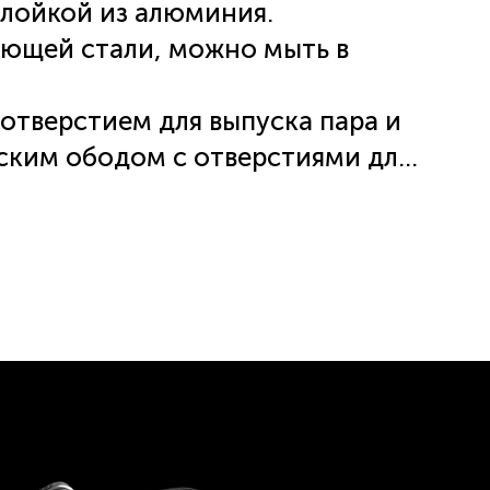
лойкой из алюминия.
еющей стали, можно мыть в
отверстием для выпуска пара и
ким ободом с отверстиями для
ти.
пользования.
лючая индукцию.
О УХОДУ