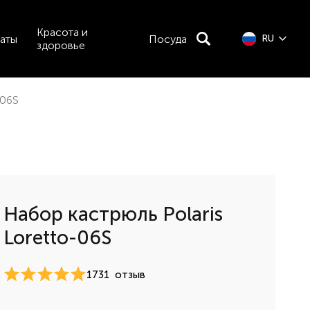
Красота и
аты
Посуда
RU
здоровье
-06S
Набор кастрюль Polaris
Loretto-06S
1731
отзыв