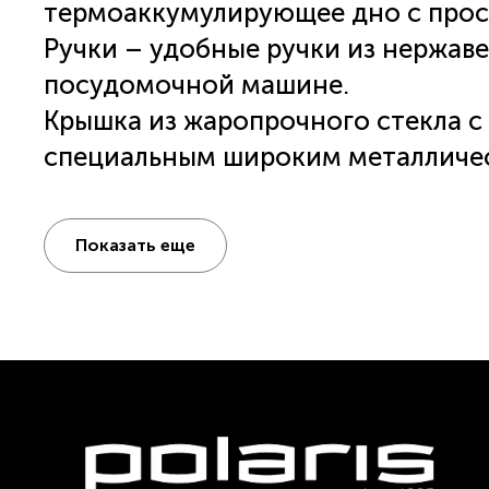
термоаккумулирующее дно с прос
Ручки – удобные ручки из нержав
посудомочной машине.
Крышка из жаропрочного стекла с 
специальным широким металличес
удобного слива жидкости.
Удобные носики для слива жидкос
Показать еще
Отметки литража для удобства ис
Подходит для всех типов плит, вк
ПОСМОТРЕТЬ РЕКОМЕНДАЦИИ П