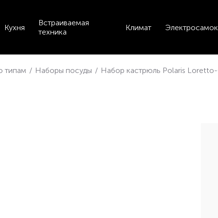
Встраиваемая
Кухня
Климат
Электросамок
техника
по типам
/
Наборы посуды
/
Набор кастрюль Polaris Loretto