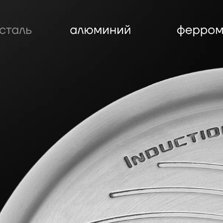
реве ручки посуды и крышек
рихватками.
шине.
таль.
О УХОДУ