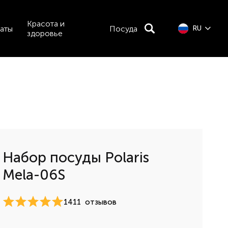
Красота и
аты
Посуда
RU
здоровье
Набор посуды Polaris
Mela-06S
1411
отзывов