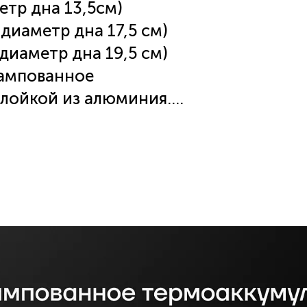
крышкой - 2,2 л (диаметр дна 13,5см)
астрюля 20 см с крышкой – 4,0 л (диаметр дна 17,5 см)
(диаметр дна 19,5 см)
тампованное
лойкой из алюминия.
тан в Италии.
новыми вставками не скользят в
отверстием для выпуска пара.
пользования.
ключая индукцию. Для надёжной
ндукционной плите, обязательно
минимальный допустимый
онфорки.