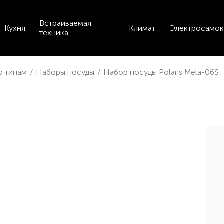
Встраиваемая
Кухня
Климат
Электросамок
техника
по типам
/
Наборы посуды
/
Набор посуды Polaris Mela-06S