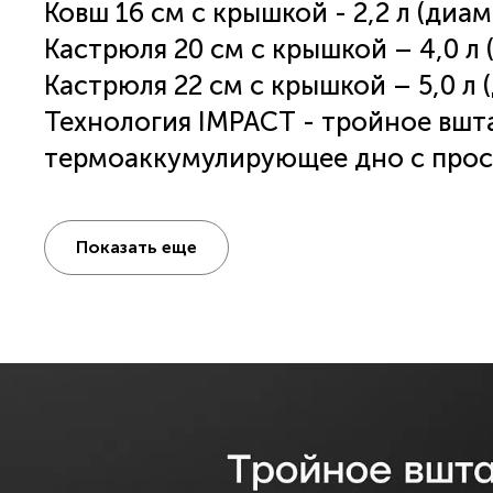
Ковш 16 см с 
К
Кастрюля 22 см с крышкой – 5,0 л 
Технология IMPACT - тройное вш
термоаккумулирующее дно с прос
Эксклюзивный дизайн дна разрабо
Удобные стальные ручки с силико
Показать еще
руках.
Крышки из жаропрочного стекла с 
Отметки литража для удобства ис
Подходит для всех типов плит, в
работы посуды Polaris на вашей и
уточните в инструкции к плите 
диаметр дна посуды для каждой к