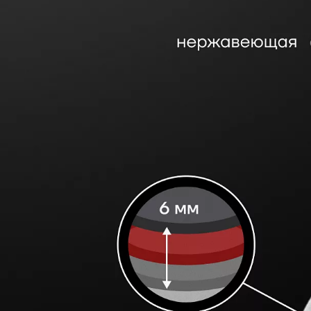
При длительном интенсивном наг
могут нагреваться. Пользуйтесь п
Можно мыть в посудомоечной ма
Гарантия 30 лет на нержавеющую с
ПОСМОТРЕТЬ РЕКОМЕНДАЦИИ П