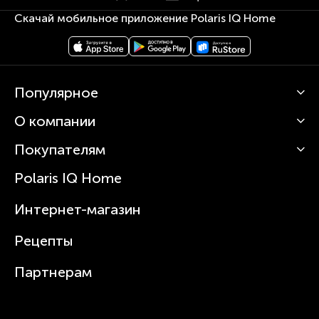
Скачай мобильное приложение Polaris IQ Home
Популярное
О компании
Кофемашины
Роботы-пылесосы
Покупателям
О Polaris
Вертикальные пылесосы
Новости
Зубные щетки и ирригаторы
Polaris IQ Home
Сервисные центры
Статьи
Чайники
Гарантийное обслуживание
Интернет-магазин
Увлажнители
Где купить
Блендеры и миксеры
Рецепты
Посуда
Партнерам