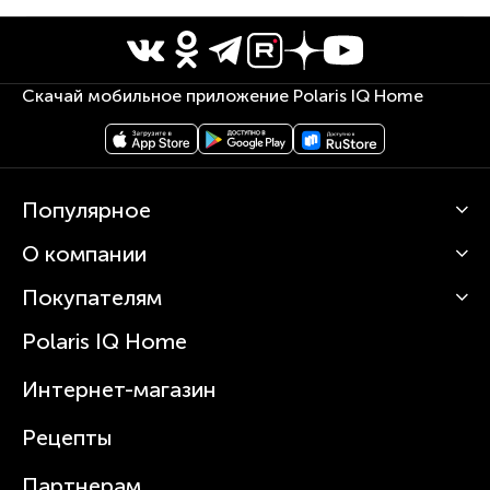
Скачай мобильное приложение Polaris IQ Home
Популярное
О компании
Кофемашины
Роботы-пылесосы
Покупателям
О Polaris
Вертикальные пылесосы
Новости
Зубные щетки и ирригаторы
Polaris IQ Home
Сервисные центры
Статьи
Чайники
Гарантийное обслуживание
Интернет-магазин
Увлажнители
Где купить
Блендеры и миксеры
Рецепты
Посуда
Партнерам