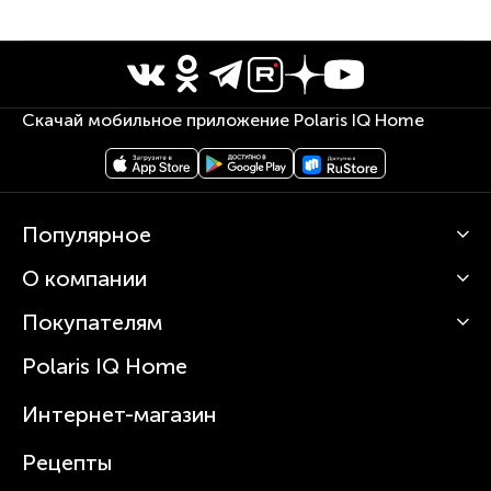
Скачай мобильное приложение Polaris IQ Home
Популярное
О компании
Кофемашины
Роботы-пылесосы
Покупателям
О Polaris
Вертикальные пылесосы
Новости
Зубные щетки и ирригаторы
Polaris IQ Home
Сервисные центры
Статьи
Чайники
Гарантийное обслуживание
Интернет-магазин
Увлажнители
Где купить
Блендеры и миксеры
Рецепты
Посуда