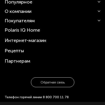
Популярное
О компании
Кофемашины
Роботы-пылесосы
Покупателям
О Polaris
Вертикальные пылесосы
Новости
Зубные щетки и ирригаторы
Polaris IQ Home
Сервисные центры
Статьи
Чайники
Гарантийное обслуживание
Интернет-магазин
Увлажнители
Где купить
Блендеры и миксеры
Рецепты
Посуда
Партнерам
Обратная связь
Телефон горячей линии
8 800 700 11 78